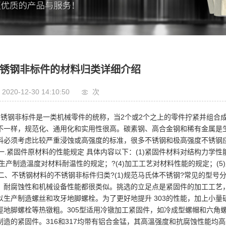
锈钢非标件的材料归类详细介绍
2020-12-30 14:10:50
次
锈钢非标件是一类机械零件的统称，当2个或2个之上的零件拧紧并组合
不一样，规范化、通用化和实用性很高。碳素钢、高合金钢和稀有金属是
料必须考虑比较严重浸蚀或高强度的标准，很多不锈钢和极高强度不锈钢
.紧固件原材料的性能规定 具体内容以下：(1)紧固件材料对结构力学性
3)生产制造溫度对材料耐温性的规定；?(4)加工工艺对材料性能的规定；
、不锈钢材料的不锈钢非标件归类?(1)规范马氏体不锈钢?常见的型号分别是30
。耐腐蚀性和机械设备性能都很类似。挑选的立足点是紧固件的加工工艺，
以生产制造螺丝和攻牙地脚螺栓。为了更好地提升 303的性能，加上小量
徑地脚螺栓等热镦粗。305型适用冷镦加工紧固件，如冷成型螺帽和六角螺栓
制造的紧固件。316和317均带有铝合金锰，其高溫强度和抗腐蚀性能均高过1