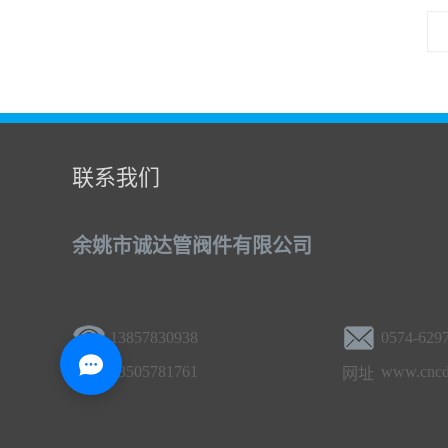
联系我们
余姚市诚达管阀件有限公司
13857830938
0574-629
13505781761
www.cncd
网址