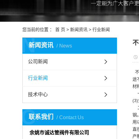
您当前的位置 ：
首 页
>
新闻资讯
>
行业新闻
N
不
新闻资讯
News
公司新闻
不
行业新闻
途
材
一
技术中心
(
C
二
钢
联系我们
Contact Us
用
直
余姚市诚达管阀件有限公司
产