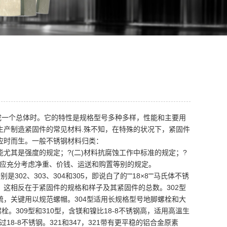
成一个总体时。它的特性是规格型号多种多样，性能和主要用
生产制造紧固件的常见材料.殊不知，在特殊的状况下，紧固件
应时而生。一般不锈钢材料归类：
能尤其是强度的规定；?(二)材料抗腐蚀工作中标准的规定；?
(5)应充分考虑净重、价钱、运送和购置等别的规定。
2、303、304和305，即说白了的""18×8""马氏体不锈
这相反在于紧固件的规格和样子及其紧固件的总数。302型
硫，关键用以规范螺帽。304型适用长规格型号地脚螺栓和大
。309型和310型，含镁和镍比18-8不锈钢高，适用高溫生
8-8不锈钢。321和347，321带有更平稳的铝合金原素