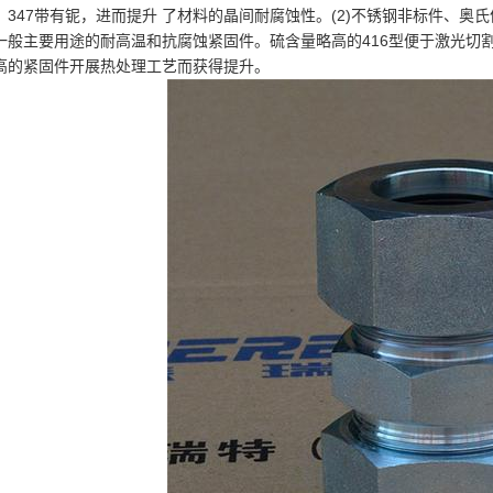
，347带有铌，进而提升 了材料的晶间耐腐蚀性。(2)不锈钢非标件、奥氏
一般主要用途的耐高温和抗腐蚀紧固件。硫含量略高的416型便于激光切
高的紧固件开展热处理工艺而获得提升。