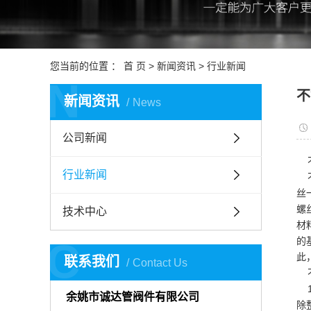
您当前的位置 ：
首 页
>
新闻资讯
>
行业新闻
N
不
新闻资讯
News
公司新闻
不
行业新闻
不
丝
螺
技术中心
材
C
的
此
联系我们
Contact Us
不
1
余姚市诚达管阀件有限公司
除