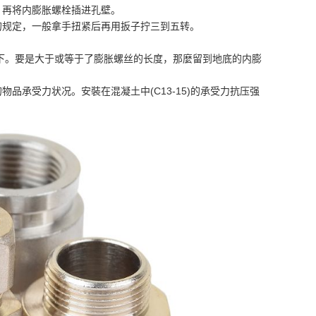
，再将内膨胀螺栓插进孔壁。
规定，一般拿手扭紧后再用扳子拧三到五转。
下。要是大于或等于了膨胀螺丝的长度，那麼留到地底的内膨
承受力状况。安裝在混凝土中(C13-15)的承受力抗压强