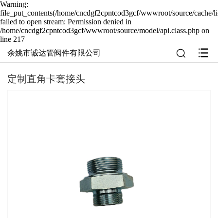
Warning:
file_put_contents(/home/cncdgf2cpntcod3gcf/wwwroot/source/cache/li
failed to open stream: Permission denied in
/home/cncdgf2cpntcod3gcf/wwwroot/source/model/api.class.php on
line 217
余姚市诚达管阀件有限公司
定制直角卡套接头