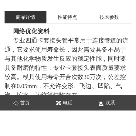
商品详情
性能特点
技术参数
网络优化资料
专业四通卡套接头管平常用于连接管道的流
通，它要求使用寿命长，因此需要具备不易于
与其他化学物质发生反应的稳定性能，同时要
具备耐磨的特性，专业卡套接头表面质量要求
较高。模具使用寿命开合次数30万次，公差控
制在0.05mm，不允许变形、飞边、凹陷、气
泡、缩水、花纹等缺陷存在。
首页
电话
联系
整体分析零件，有四个通孔，上下 通孔可以
通过动、定型芯来成型，对于侧.面两个通孔，
需采用侧向抽芯，由于抽芯距离较长，在设计
模具时，设计的关键是如何很好地使侧抽芯与