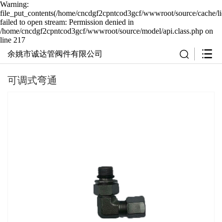
Warning:
file_put_contents(/home/cncdgf2cpntcod3gcf/wwwroot/source/cache/li
failed to open stream: Permission denied in
/home/cncdgf2cpntcod3gcf/wwwroot/source/model/api.class.php on
line 217
余姚市诚达管阀件有限公司
可调式弯通