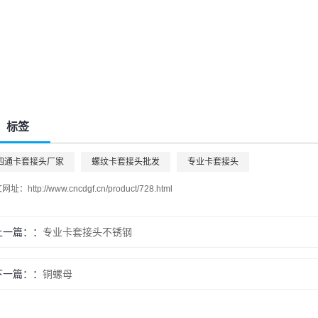
标签
四通卡套接头厂家
螺纹卡套接头批发
专业卡套接头
文网址：
http://www.cncdgf.cn/product/728.html
上一篇：
专业卡套接头不锈钢
下一篇：
铜螺母