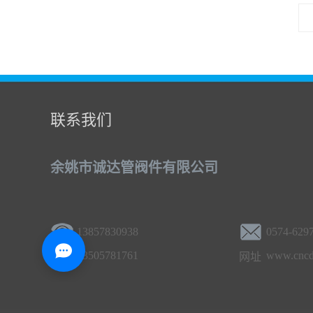
联系我们
余姚市诚达管阀件有限公司
13857830938
0574-629
13505781761
www.cncd
网址