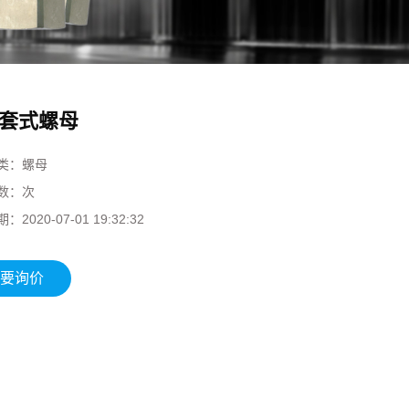
套式螺母
类：
螺母
数：
次
期：
2020-07-01 19:32:32
要询价