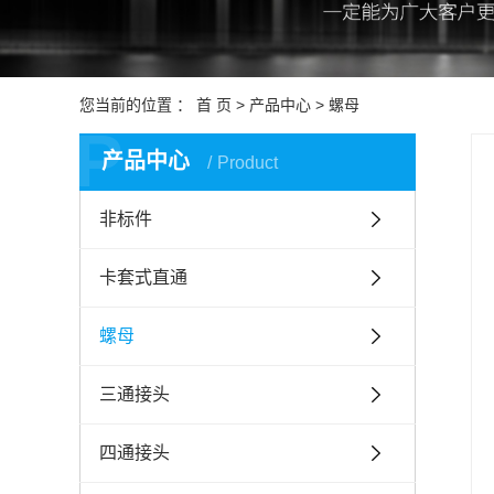
您当前的位置 ：
首 页
>
产品中心
>
螺母
P
产品中心
Product
非标件
卡套式直通
螺母
三通接头
四通接头