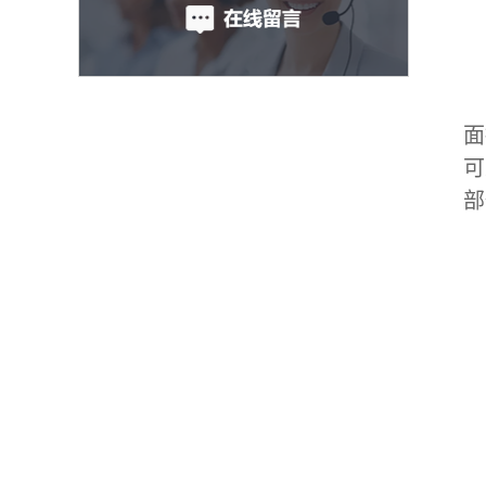
面
可
部