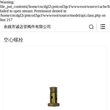
Warning:
file_put_contents(/home/cncdgf2cpntcod3gcf/wwwroot/source/cache/li
failed to open stream: Permission denied in
/home/cncdgf2cpntcod3gcf/wwwroot/source/model/api.class.php on
line 217
余姚市诚达管阀件有限公司
空心螺栓